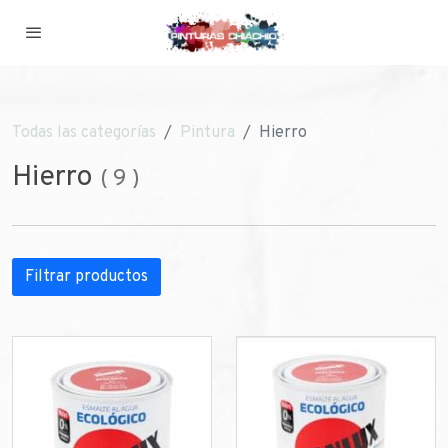
Todas las categorías
Pintura
Hierro
Hierro
(
9
)
Filtrar productos