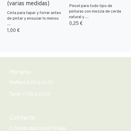
(varias medidas)
Pincel para todo tipo de
pinturas con mezcla de cerda
Cinta para tapar y forrar antes
natural y ...
de pintar y ensuciar lo menos
0,25 €
...
1,00 €
Horario
Mañana 8:00 a 14:00
Tarde 17:00 a 20:00
Contacto
C/Ronda Marconi Nº6 Bajo