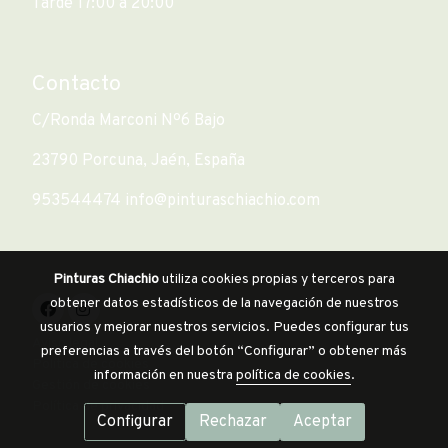
Tarde 17:00 a 20:00
Contacto
C/Ronda Marconi Nº6 Bajo
23790 Porcuna, Jaén, España
953544474 info@pinturaschiachio.com
Pinturas Chiachio
utiliza cookies propias y terceros para
obtener datos estadísticos de la navegación de nuestros
usuarios y mejorar nuestros servicios. Puedes configurar tus
Aviso legal
preferencias a través del botón “Configurar” o obtener más
Política de cookies
información en nuestra
política de cookies
.
Gestión de cookies
Política de privacidad
Configurar
Rechazar
Aceptar